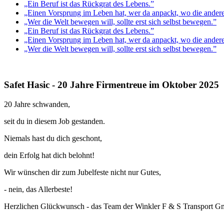
„Ein Beruf ist das Rückgrat des Lebens.”
„Einen Vorsprung im Leben hat, wer da anpackt, wo die andere
„Wer die Welt bewegen will, sollte erst sich selbst bewegen.”
„Ein Beruf ist das Rückgrat des Lebens.”
„Einen Vorsprung im Leben hat, wer da anpackt, wo die andere
„Wer die Welt bewegen will, sollte erst sich selbst bewegen.”
Safet Hasic - 20 Jahre Firmentreue im Oktober 2025
20 Jahre schwanden,
seit du in diesem Job gestanden.
Niemals hast du dich geschont,
dein Erfolg hat dich belohnt!
Wir wünschen dir zum Jubelfeste nicht nur Gutes,
- nein, das Allerbeste!
Herzlichen Glückwunsch - das Team der Winkler F & S Transport 